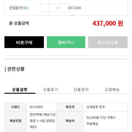
-
+
단일옵션
437,000
[
EA
]
원
437,000
원
총 상품금액
바로구매
장바구니
위시리스트
| 관련상품
상품설명
상품후기
상품문의
교환배송
브랜드
BOGNER
제조국
상세설명 참조
한진택배 (배송기간:
50,000원 이상 구매시
배송방법
평균 2~4일/공휴일
배송비
무료배송
제외)