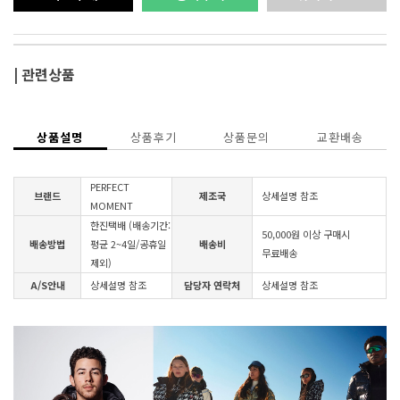
| 관련상품
상품설명
상품후기
상품문의
교환배송
PERFECT
브랜드
제조국
상세설명 참조
MOMENT
한진택배 (배송기간:
50,000원 이상 구매시
배송방법
평균 2~4일/공휴일
배송비
무료배송
제외)
A/S안내
상세설명 참조
담당자 연락처
상세설명 참조