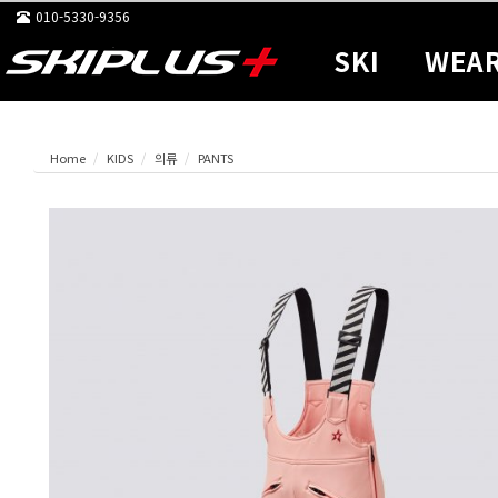
010-5330-9356
SKI
WEA
Home
KIDS
의류
PANTS