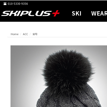
010-5330-9356
SKI
WEA
Home
ACC
모자