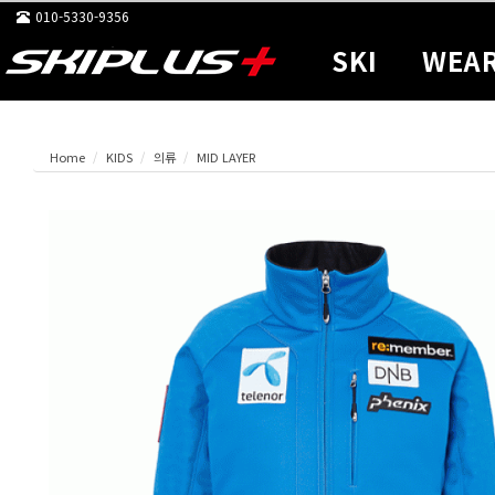
010-5330-9356
SKI
WEA
Home
KIDS
의류
MID LAYER